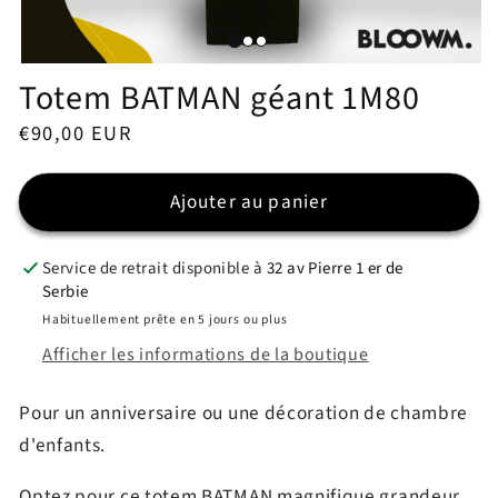
Ouvrir
Ou
Totem BATMAN géant 1M80
le
le
média
mé
1
2
Prix
€90,00 EUR
dans
da
une
un
habituel
fenêtre
fe
modale
mo
Ajouter au panier
Service de retrait disponible à
32 av Pierre 1 er de
Serbie
Habituellement prête en 5 jours ou plus
Afficher les informations de la boutique
Pour un anniversaire ou une décoration de chambre
d'enfants.
Optez pour ce totem BATMAN magnifique grandeur