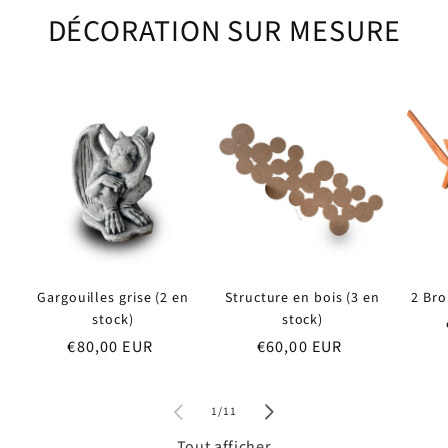
DÉCORATION SUR MESURE
Gargouilles grise (2 en
Structure en bois (3 en
2 Bro
stock)
stock)
Prix
€80,00 EUR
Prix
€60,00 EUR
habituel
habituel
de
1
/
11
Tout afficher