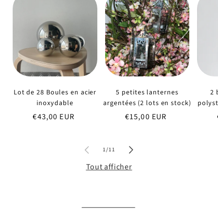
Lot de 28 Boules en acier
5 petites lanternes
2 
inoxydable
argentées (2 lots en stock)
polyst
Prix
€43,00 EUR
Prix
€15,00 EUR
habituel
habituel
de
1
/
11
Tout afficher