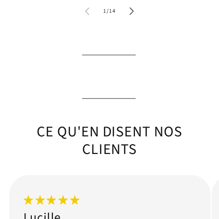
de
1
/
14
CE QU'EN DISENT NOS
CLIENTS
Lucille