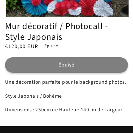
Ouvrir
Mur décoratif / Photocall -
le
média
1
Style Japonais
dans
une
Prix
€120,00 EUR
Épuisé
fenêtre
modale
habituel
Épuisé
Une décoration parfaite pour le background photos.
Style Japonais / Bohème
Dimensions : 250cm de Hauteur; 140cm de Largeur