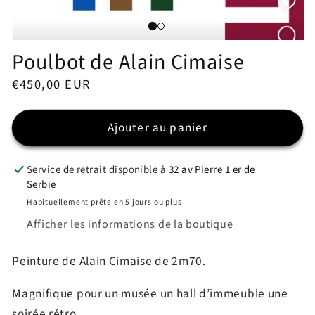
le
mé
2
da
Ouvrir
un
Poulbot de Alain Cimaise
le
fe
média
mo
1
Prix
€450,00 EUR
dans
une
habituel
fenêtre
modale
Ajouter au panier
Service de retrait disponible à
32 av Pierre 1 er de
Serbie
Habituellement prête en 5 jours ou plus
Afficher les informations de la boutique
Peinture de Alain Cimaise de 2m70.
Magnifique pour un musée un hall d’immeuble une
soirée rétro…