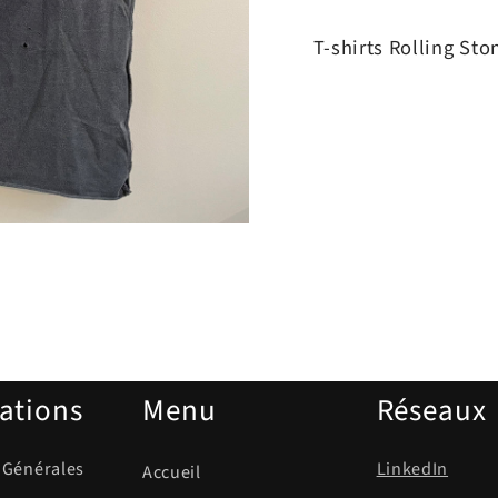
T-shirts Rolling Ston
ations
Menu
Réseaux
 Générales
LinkedIn
Accueil