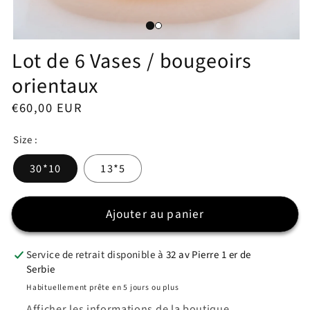
Ouvrir
Lot de 6 Vases / bougeoirs
le
média
1
orientaux
dans
une
Prix
€60,00 EUR
fenêtre
modale
habituel
Size :
30*10
13*5
Ajouter au panier
Service de retrait disponible à
32 av Pierre 1 er de
Serbie
Habituellement prête en 5 jours ou plus
Afficher les informations de la boutique