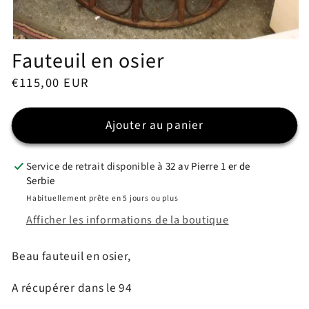
Ouvrir
Fauteuil en osier
le
média
1
Prix
€115,00 EUR
dans
une
habituel
fenêtre
modale
Ajouter au panier
Service de retrait disponible à
32 av Pierre 1 er de
Serbie
Habituellement prête en 5 jours ou plus
Afficher les informations de la boutique
Beau fauteuil en osier,
A récupérer dans le 94