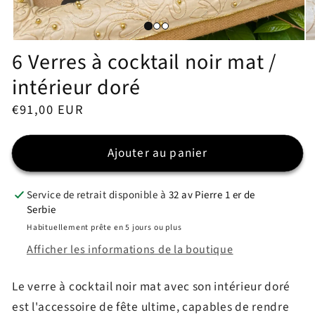
Ouvrir
Ou
6 Verres à cocktail noir mat /
le
le
média
mé
1
2
intérieur doré
dans
da
une
un
Prix
€91,00 EUR
fenêtre
fe
modale
mo
habituel
Ajouter au panier
Service de retrait disponible à
32 av Pierre 1 er de
Serbie
Habituellement prête en 5 jours ou plus
Afficher les informations de la boutique
Le verre à cocktail noir mat avec son intérieur doré
est l'accessoire de fête ultime, capables de rendre